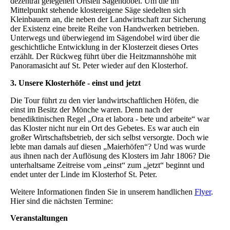
dezentral gelegenen Ortsteil Sägendobel. Um die im
Mittelpunkt stehende klostereigene Säge siedelten sich
Kleinbauern an, die neben der Landwirtschaft zur Sicherung
der Existenz eine breite Reihe von Handwerken betrieben.
Unterwegs und überwiegend im Sägendobel wird über die
geschichtliche Entwicklung in der Klosterzeit dieses Ortes
erzählt. Der Rückweg führt über die Heitzmannshöhe mit
Panoramasicht auf St. Peter wieder auf den Klosterhof.
3. Unsere Klosterhöfe - einst und jetzt
Die Tour führt zu den vier landwirtschaftlichen Höfen, die
einst im Besitz der Mönche waren. Denn nach der
benediktinischen Regel „Ora et labora - bete und arbeite“ war
das Kloster nicht nur ein Ort des Gebetes. Es war auch ein
großer Wirtschaftsbetrieb, der sich selbst versorgte. Doch wie
lebte man damals auf diesen „Maierhöfen“? Und was wurde
aus ihnen nach der Auflösung des Klosters im Jahr 1806? Die
unterhaltsame Zeitreise vom „einst“ zum „jetzt“ beginnt und
endet unter der Linde im Klosterhof St. Peter.
Weitere Informationen finden Sie in unserem handlichen
Flyer
.
Hier sind die nächsten Termine:
Veranstaltungen