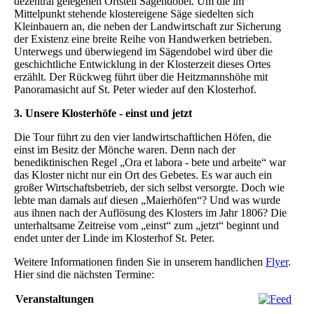
dezentral gelegenen Ortsteil Sägendobel. Um die im
Mittelpunkt stehende klostereigene Säge siedelten sich
Kleinbauern an, die neben der Landwirtschaft zur Sicherung
der Existenz eine breite Reihe von Handwerken betrieben.
Unterwegs und überwiegend im Sägendobel wird über die
geschichtliche Entwicklung in der Klosterzeit dieses Ortes
erzählt. Der Rückweg führt über die Heitzmannshöhe mit
Panoramasicht auf St. Peter wieder auf den Klosterhof.
3. Unsere Klosterhöfe - einst und jetzt
Die Tour führt zu den vier landwirtschaftlichen Höfen, die
einst im Besitz der Mönche waren. Denn nach der
benediktinischen Regel „Ora et labora - bete und arbeite“ war
das Kloster nicht nur ein Ort des Gebetes. Es war auch ein
großer Wirtschaftsbetrieb, der sich selbst versorgte. Doch wie
lebte man damals auf diesen „Maierhöfen“? Und was wurde
aus ihnen nach der Auflösung des Klosters im Jahr 1806? Die
unterhaltsame Zeitreise vom „einst“ zum „jetzt“ beginnt und
endet unter der Linde im Klosterhof St. Peter.
Weitere Informationen finden Sie in unserem handlichen
Flyer
.
Hier sind die nächsten Termine:
Veranstaltungen